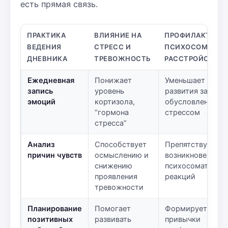
есть прямая связь.
ПРАКТИКА
ВЛИЯНИЕ НА
ПРОФИЛАКТИКА
ВЕДЕНИЯ
СТРЕСС И
ПСИХОСОМАТИЧ
ДНЕВНИКА
ТРЕВОЖНОСТЬ
РАССТРОЙСТВ
Ежедневная
Понижает
Уменьшает риск
запись
уровень
развития заболе
эмоций
кортизола,
обусловленных
“гормона
стрессом
стресса”
Анализ
Способствует
Препятствует
причин чувств
осмыслению и
возникновению
снижению
психосоматичес
проявления
реакций
тревожности
Планирование
Помогает
Формирует здор
позитивных
развивать
привычки