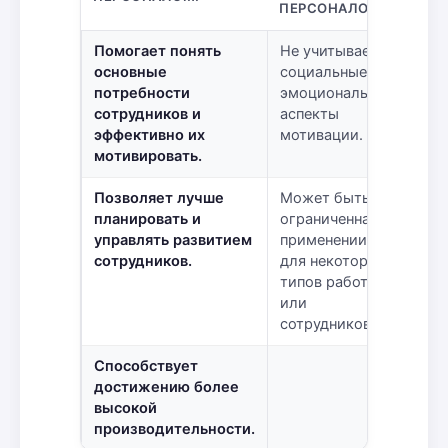
ПЕРСОНАЛОМ:
Помогает понять
Не учитывает
основные
социальные и
потребности
эмоциональные
сотрудников и
аспекты
эффективно их
мотивации.
мотивировать.
Позволяет лучше
Может быть
планировать и
ограниченна в
управлять развитием
применении
сотрудников.
для некоторых
типов работы
или
сотрудников.
Способствует
достижению более
высокой
производительности.