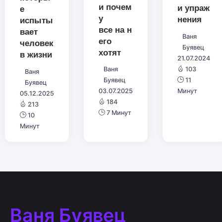
и почем
и упраж
е
у
нения
испыты
все на н
вает
Ваня
его
человек
Буявец
хотят
в жизни
21.07.2024
103
Ваня
Ваня
11
Буявец
Буявец
Минут
03.07.2025
05.12.2025
184
213
7 Минут
10
Минут
Ваня Буявец