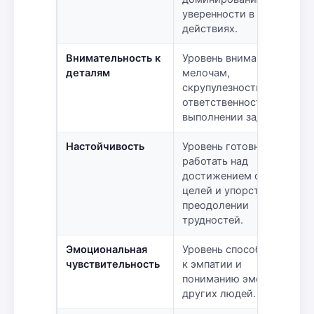
уверенности в своих
действиях.
Внимательность к
Уровень внимания к
деталям
мелочам,
скрупулезности и
ответственности в
выполнении задач.
Настойчивость
Уровень готовности
работать над
достижением своих
целей и упорства в
преодолении
трудностей.
Эмоциональная
Уровень способности
чувствительность
к эмпатии и
пониманию эмоций
других людей.