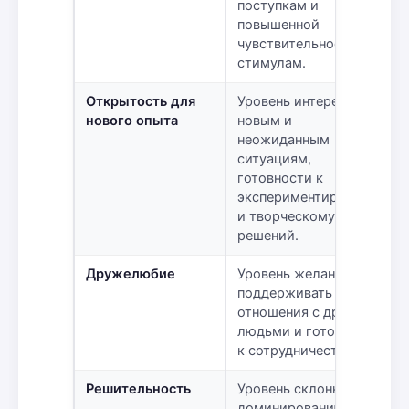
поступкам и
повышенной
чувствительности к
стимулам.
Открытость для
Уровень интереса к
нового опыта
новым и
неожиданным
ситуациям,
готовности к
экспериментированию
и творческому поиску
решений.
Дружелюбие
Уровень желания
поддерживать мирные
отношения с другими
людьми и готовности
к сотрудничеству.
Решительность
Уровень склонности к
доминированию и