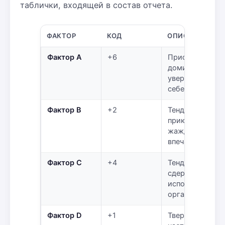
таблички, входящей в состав отчета.
ФАКТОР
КОД
ОПИСАНИЕ
Фактор A
+6
Пристрастие к
доминированию
уверенность в
себе
Фактор B
+2
Тенденция к
приключениям,
жажда новых
впечатлений
Фактор C
+4
Тенденция к
сдержанности,
исполнительнос
организованно
Фактор D
+1
Твердость,