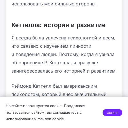
использовать мои сильные стороны.
Кеттелла: история и развитие
Я всегда была увлечена психологией и всем,
что связано с изучением личности
и поведения людей. Поэтому, когда я узнала
об опроснике Р. Кеттелла, я сразу же
заинтересовалась его историей и развитием.
Рэймонд Кеттелл был американским
психологом, который внес значительный
вклад в область изучения личности. В 1949
На сайте используются cookie. Продолжая
году он создал опросник, известный как
пользоваться сайтом, вы соглашаетесь с
Окей →
MMPI (Миннесотский многомерный
использованием файлов cookie.
психологический инвентарь), который стал