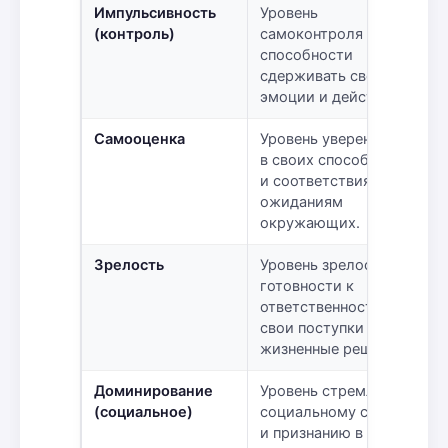
Импульсивность
Уровень
(контроль)
самоконтроля и
способности
сдерживать свои
эмоции и действия.
Самооценка
Уровень уверенности
в своих способностях
и соответствия их
ожиданиям
окружающих.
Зрелость
Уровень зрелости и
готовности к
ответственности за
свои поступки и
жизненные решения.
Доминирование
Уровень стремления к
(социальное)
социальному статусу
и признанию в глазах