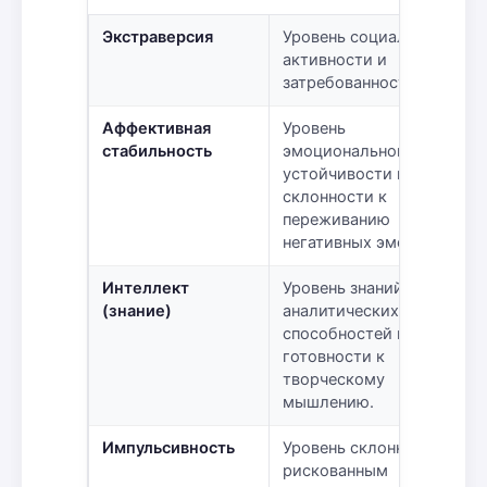
Экстраверсия
Уровень социальной
активности и
затребованности.
Аффективная
Уровень
стабильность
эмоциональной
устойчивости и
склонности к
переживанию
негативных эмоций.
Интеллект
Уровень знаний,
(знание)
аналитических
способностей и
готовности к
творческому
мышлению.
Импульсивность
Уровень склонности к
рискованным