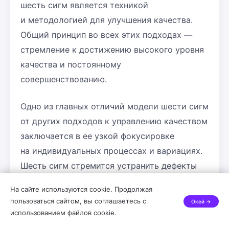
шесть сигм является техникой
и методологией для улучшения качества.
Общий принцип во всех этих подходах —
стремление к достижению высокого уровня
качества и постоянному
совершенствованию.
Одно из главных отличий модели шести сигм
от других подходов к управлению качеством
заключается в ее узкой фокусировке
на индивидуальных процессах и вариациях.
Шесть сигм стремится устранить дефекты
и снизить вариации, чтобы достичь
На сайте используются cookie. Продолжая
высокого уровня качества продукции или
пользоваться сайтом, вы соглашаетесь с
Окей →
услуги. В то время как TQM и ISO 9000
использованием файлов cookie.
охватывают все бизнес-процессы