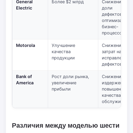
General
Более $2 млрд
Снижение
Electric
доли
дефектов,
оптимизация
бизнес-
процессов
Motorola
Улучшение
Снижение
качества
затрат на
продукции
исправление
дефектов
Bank of
Рост доли рынка,
Снижение
America
увеличение
издержек,
прибыли
повышение
качества
обслуживания
Различия между моделью шести